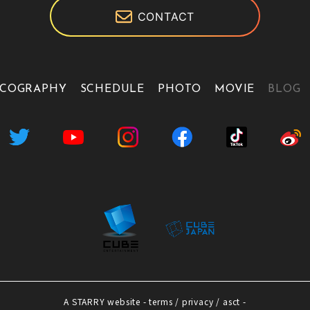
CONTACT
SCOGRAPHY
SCHEDULE
PHOTO
MOVIE
BLOG
A
STARRY
website -
terms
/
privacy
/
asct
-