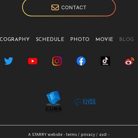
CONTACT
SCOGRAPHY
SCHEDULE
PHOTO
MOVIE
BLOG
A
STARRY
website -
terms
/
privacy
/
asct
-