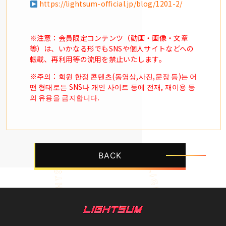
https://lightsum-official.jp/blog/1201-2/
※注意：会員限定コンテンツ（動画・画像・文章
等）は、いかなる形でもSNSや個人サイトなどへの
転載、再利用等の流用を禁止いたします。
※주의：회원 한정 콘텐츠(동영상,사진,문장 등)는 어
떤 형태로든 SNS나 개인 사이트 등에 전재, 재이용 등
의 유용을 금지합니다.
BACK