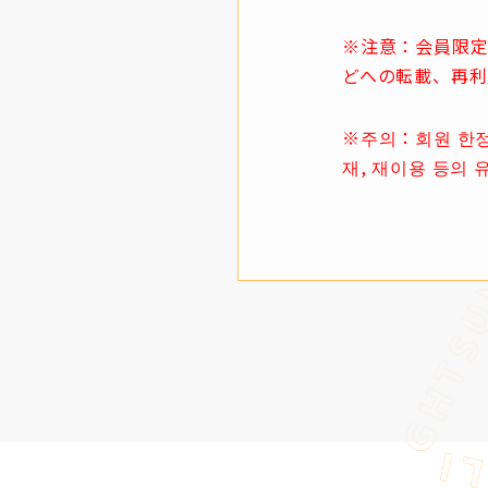
※注意：会員限定
どへの転載、再利
※주의：회원 한정 
재, 재이용 등의 