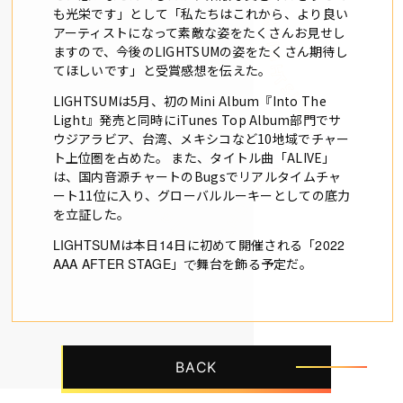
も光栄です」として「私たちはこれから、
より良い
アーティストになって素敵な姿をたくさんお見せし
ますの
で、今後のLIGHTSUMの姿をたくさん期待し
てほしいです」
と受賞感想を伝えた。
LIGHTSUMは5月、初のMini Album『Into The
Light』発売と同時にiTunes Top Album部門でサ
ウジアラビア、台湾、
メキシコなど10地域でチャー
ト上位圏を占めた。 また、タイトル曲「ALIVE」
は、
国内音源チャートのBugsでリアルタイムチャ
ート11位に入り
、グローバルルーキーとしての底力
を立証した。
LIGHTSUM
は本日
14
日に初めて開催される「
2022
AAA AFTER STAGE
」
で
舞台を飾る予定だ。
BACK