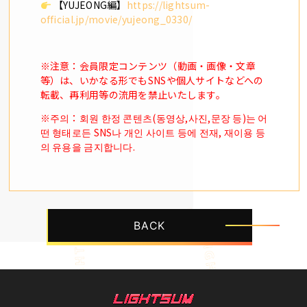
【YUJEONG編】
https://lightsum-
official.jp/movie/yujeong_0330/
※注意：会員限定コンテンツ（動画・画像・文章
等）は、いかなる形でもSNSや個人サイトなどへの
転載、再利用等の流用を禁止いたします。
※주의：회원 한정 콘텐츠(동영상,사진,문장 등)는 어
떤 형태로든 SNS나 개인 사이트 등에 전재, 재이용 등
의 유용을 금지합니다.
BACK