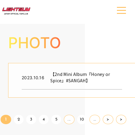
PHOTO
【2nd Mini Album『Honey or
2023.10.16
Spice』#SANGAH】
1
2
3
4
5
...
10
...
>
>